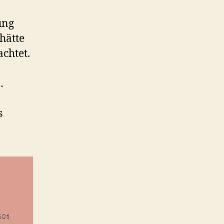
ung
hätte
achtet.
…
s