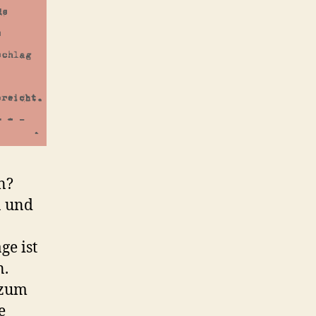
n?
n und
ge ist
n.
 zum
e