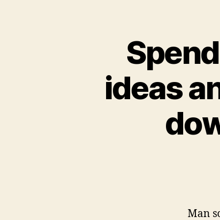
Spend
ideas a
dow
Man so