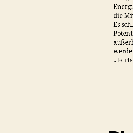
Energi
die Mi
Es sch
Potent
außerh
werden
.. For