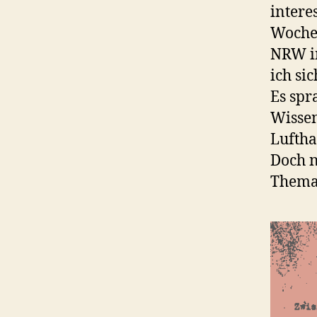
intere
Wochen
NRW in
ich si
Es spr
Wissen
Lufth
Doch n
Thema