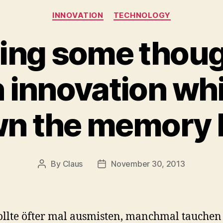
Categories
INNOVATION
TECHNOLOGY
ing some thoug
n innovation whi
n the memory 
By
Claus
November 30, 2013
Post
Post
author
date
llte öfter mal ausmisten, manchmal tauchen