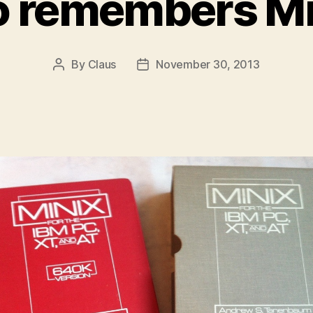
 remembers Mi
By
Claus
November 30, 2013
Post
Post
author
date