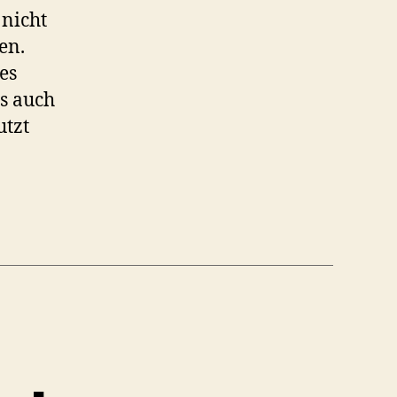
 nicht
en.
es
rs auch
utzt