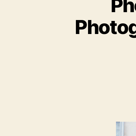
Ph
Photog