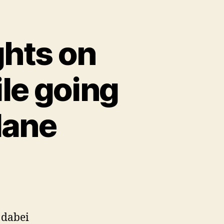
hts on
le going
lane
 dabei