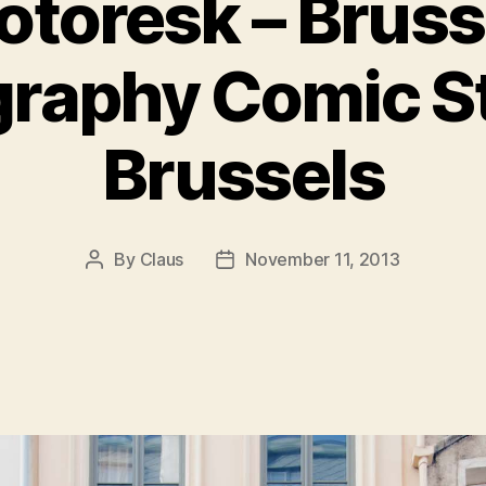
otoresk – Bruss
raphy Comic Str
Brussels
By
Claus
November 11, 2013
Post
Post
author
date