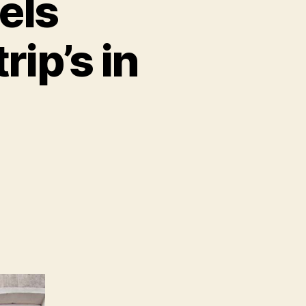
els
ip’s in