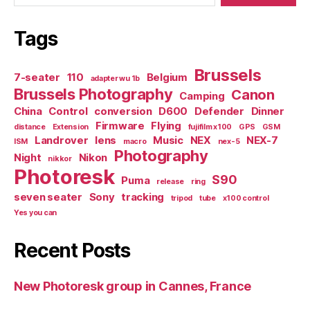
Tags
Brussels
7-seater
110
Belgium
adapter wu 1b
Brussels Photography
Canon
Camping
China
Control
conversion
D600
Defender
Dinner
Firmware
Flying
distance
Extension
fujifilm x100
GPS
GSM
Landrover
lens
Music
NEX
NEX-7
ISM
macro
nex-5
Photography
Night
Nikon
nikkor
Photoresk
S90
Puma
release
ring
seven seater
Sony
tracking
tripod
tube
x100 control
Yes you can
Recent Posts
New Photoresk group in Cannes, France