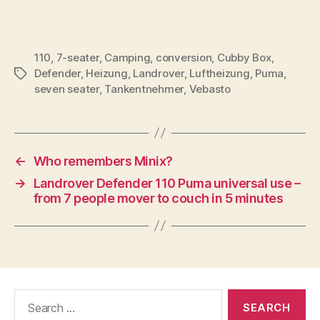
110
,
7-seater
,
Camping
,
conversion
,
Cubby Box
,
Defender
,
Heizung
,
Landrover
,
Luftheizung
,
Puma
,
Tags
seven seater
,
Tankentnehmer
,
Vebasto
←
Who remembers Minix?
→
Landrover Defender 110 Puma universal use –
from 7 people mover to couch in 5 minutes
Search
for: