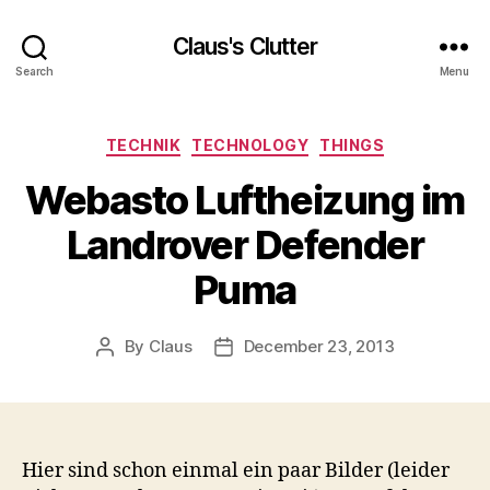
Claus's Clutter
Search
Menu
Categories
TECHNIK
TECHNOLOGY
THINGS
Webasto Luftheizung im
Landrover Defender
Puma
By
Claus
December 23, 2013
Post
Post
author
date
Hier sind schon einmal ein paar Bilder (leider