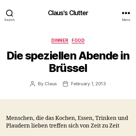
Claus's Clutter
Search
Menu
Categories
DINNER
FOOD
Die speziellen Abende in
Brüssel
By
Claus
February 1, 2013
Post
Post
author
date
Menschen, die das Kochen, Essen, Trinken und
Plaudern lieben treffen sich von Zeit zu Zeit